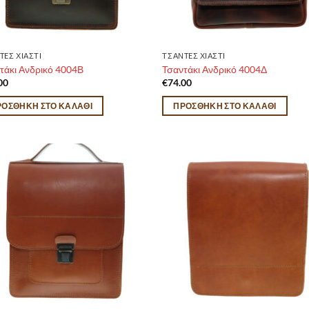
TEΣ ΧΙΑΣΤΙ
ΤΣΑΝTEΣ ΧΙΑΣΤΙ
τάκι Ανδρικό 4004Β
Τσαντάκι Ανδρικό 4004Δ
00
€
74.00
ΡΟΣΘΉΚΗ ΣΤΟ ΚΑΛΆΘΙ
ΠΡΟΣΘΉΚΗ ΣΤΟ ΚΑΛΆΘΙ