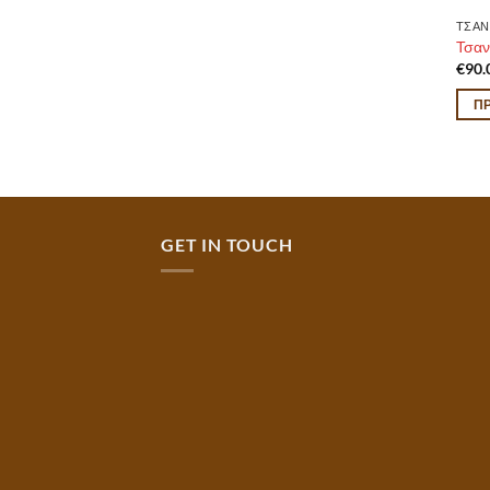
ΤΣΑΝ
Τσαν
€
90.
Π
GET IN TOUCH