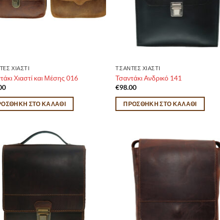
TEΣ ΧΙΑΣΤΙ
ΤΣΑΝTEΣ ΧΙΑΣΤΙ
τάκι Χιαστί και Μέσης 016
Τσαντάκι Ανδρικό 141
00
€
98.00
ΡΟΣΘΉΚΗ ΣΤΟ ΚΑΛΆΘΙ
ΠΡΟΣΘΉΚΗ ΣΤΟ ΚΑΛΆΘΙ