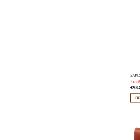
ΣΑΚΙ
Σακί
€
98.
Π