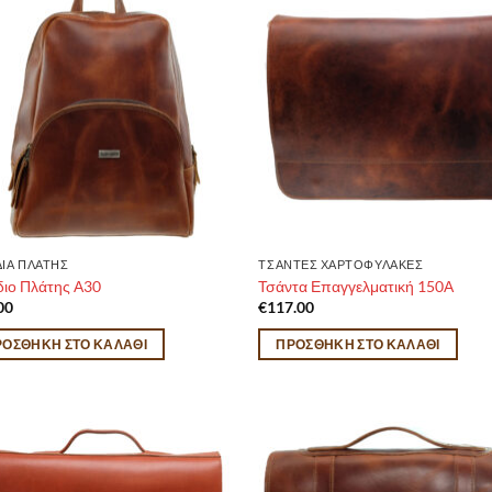
ΔΙΑ ΠΛΑΤΗΣ
ΤΣΑΝΤΕΣ ΧΑΡΤΟΦΥΛΑΚΕΣ
διο Πλάτης Α30
Τσάντα Επαγγελματική 150Α
00
€
117.00
ΡΟΣΘΉΚΗ ΣΤΟ ΚΑΛΆΘΙ
ΠΡΟΣΘΉΚΗ ΣΤΟ ΚΑΛΆΘΙ