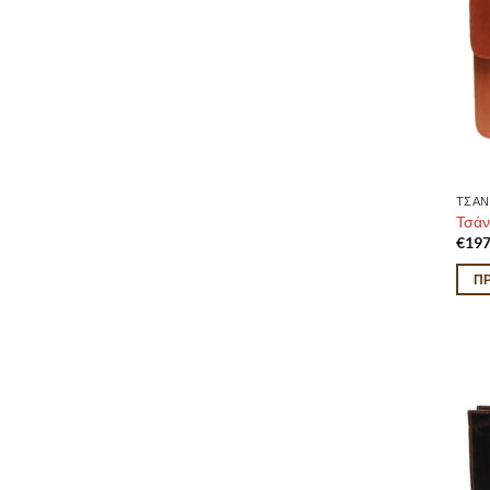
ΤΣΑΝ
Τσάν
€
197
Π