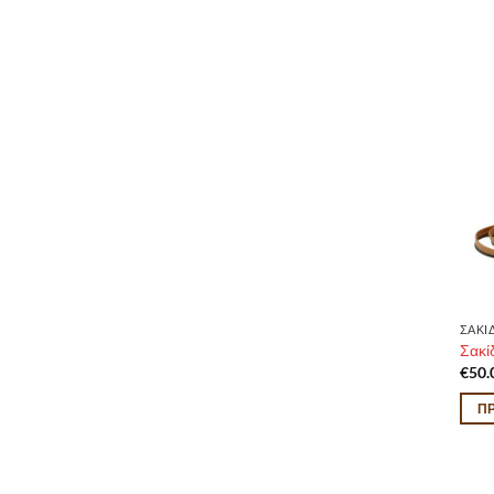
ΣΑΚΙ
Σακί
€
50.
Π