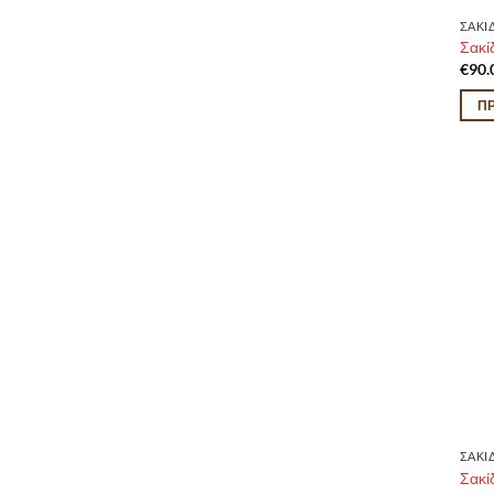
ΣΑΚΙ
Σακί
€
90.
Π
ΣΑΚΙ
Σακί