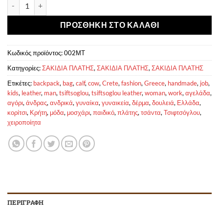
Σακίδιο Πλάτης 002ΜΤ ποσότητα
ΠΡΟΣΘΉΚΗ ΣΤΟ ΚΑΛΆΘΙ
Κωδικός προϊόντος:
002ΜΤ
Κατηγορίες:
ΣΑΚΙΔΙΑ ΠΛΑΤΗΣ
,
ΣΑΚΙΔΙΑ ΠΛΑΤΗΣ
,
ΣΑΚΙΔΙΑ ΠΛΑΤΗΣ
Ετικέτες:
backpack
,
bag
,
calf
,
cow
,
Crete
,
fashion
,
Greece
,
handmade
,
job
,
kids
,
leather
,
man
,
tsiftsoglou
,
tsiftsoglou leather
,
woman
,
work
,
αγελάδα
,
αγόρι
,
άνδρας
,
ανδρικά
,
γυναίκα
,
γυναικεία
,
δέρμα
,
δουλειά
,
Ελλάδα
,
κορίτσι
,
Κρήτη
,
μόδα
,
μοσχάρι
,
παιδικό
,
πλάτης
,
τσάντα
,
Τσιφτσόγλου
,
χειροποίητα
ΠΕΡΙΓΡΑΦΉ